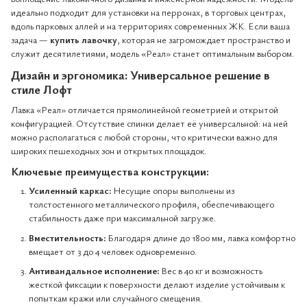
идеально подходит для установки на перронах, в торговых центрах,
вдоль парковых аллей и на территориях современных ЖК. Если ваша
задача —
купить лавочку
, которая не загромождает пространство и
служит десятилетиями, модель «Реал» станет оптимальным выбором.
Дизайн и эргономика: Универсальное решение в
стиле Лофт
Лавка «Реал» отличается прямолинейной геометрией и открытой
конфигурацией. Отсутствие спинки делает её универсальной: на ней
можно располагаться с любой стороны, что критически важно для
широких пешеходных зон и открытых площадок.
Ключевые преимущества конструкции:
Усиленный каркас:
Несущие опоры выполнены из
толстостенного металлического профиля, обеспечивающего
стабильность даже при максимальной загрузке.
Вместительность:
Благодаря длине до 1800 мм, лавка комфортно
вмещает от 3 до 4 человек одновременно.
Антивандальное исполнение:
Вес в 40 кг и возможность
жесткой фиксации к поверхности делают изделие устойчивым к
попыткам кражи или случайного смещения.