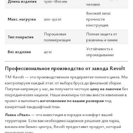
Длина изделия
1500–1800 мм
человек
Высокий запас
Макс. нагрузка
300–350 кг
прочности
конструкции
Порошковая
Полная защита от
Тип покрытия
полимеризация
ржавчины и химии
Устойчивость к
Вес изделия
40 кг
опрокидыванию
Профессиональное производство от завода Revolt
ТМ Revolt — это производственное предприятие полного цикла. Мы
контролируем каждый этап: от выбора бруса до финальной сборки.
Покупая напрямую у нас, вы получаете честную
цену на лавочки
без
посреднических наценок. Наши инженеры готовы внести изменения в
проект и выполнить
изготовление по вашим размерам
под
конкретный ландшафтный план.
Лавка «Реал»
— это инвестиция в порядок и комфорт вашей
территории. Если вам необходимо надежное решение для парка,
вокзала или бизнес-центра, Revolt предоставит продукт, который
прослужит годы.