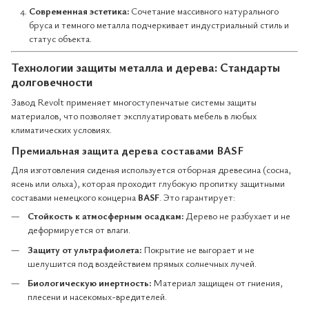
Современная эстетика:
Сочетание массивного натурального
бруса и темного металла подчеркивает индустриальный стиль и
статус объекта.
Технологии защиты металла и дерева: Стандарты
долговечности
Завод Revolt применяет многоступенчатые системы защиты
материалов, что позволяет эксплуатировать мебель в любых
климатических условиях.
Премиальная защита дерева составами BASF
Для изготовления сиденья используется отборная древесина (сосна,
ясень или ольха), которая проходит глубокую пропитку защитными
составами немецкого концерна
BASF
. Это гарантирует:
Стойкость к атмосферным осадкам:
Дерево не разбухает и не
деформируется от влаги.
Защиту от ультрафиолета:
Покрытие не выгорает и не
шелушится под воздействием прямых солнечных лучей.
Биологическую инертность:
Материал защищен от гниения,
плесени и насекомых-вредителей.