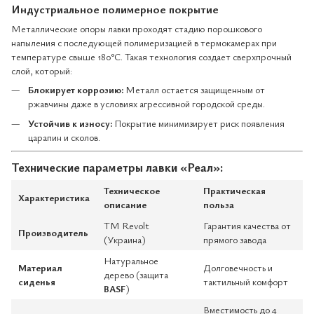
Индустриальное полимерное покрытие
Металлические опоры лавки проходят стадию порошкового
напыления с последующей полимеризацией в термокамерах при
температуре свыше 180°C. Такая технология создает сверхпрочный
слой, который:
Блокирует коррозию:
Металл остается защищенным от
ржавчины даже в условиях агрессивной городской среды.
Устойчив к износу:
Покрытие минимизирует риск появления
царапин и сколов.
Технические параметры лавки «Реал»:
Техническое
Практическая
Характеристика
описание
польза
ТМ Revolt
Гарантия качества от
Производитель
(Украина)
прямого завода
Натуральное
Материал
Долговечность и
дерево (защита
сиденья
тактильный комфорт
BASF
)
Вместимость до 4