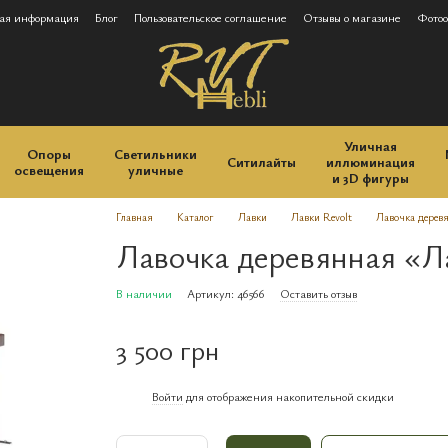
ая информация
Блог
Пользовательское соглашение
Отзывы о магазине
Фотоо
Уличная
Опоры
Светильники
Ситилайты
иллюминация
освещения
уличные
и 3D фигуры
Главная
Каталог
Лавки
Лавки Revolt
Лавочка дерев
Лавочка деревянная «Л
В наличии
Артикул: 46566
Оставить отзыв
3 500 грн
Войти
для отображения накопительной скидки
%