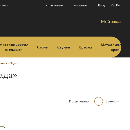
Сравнение
тчеты
Желания
Вход
Укр
Рус
Мой заказ
Металлические
Металлические
Столы
Стулья
Кресла
стеллажи
арки
янная «Лада»
ада»
К сравнению
В желания