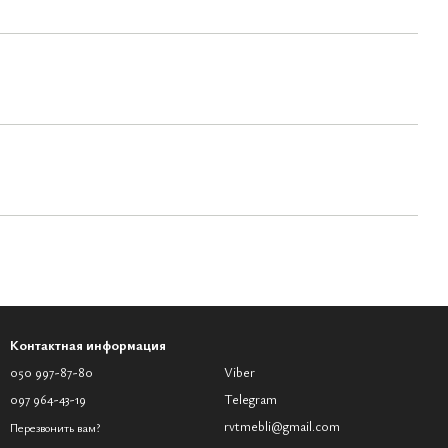
Контактная информация
050 997-87-80
Viber
097 964-43-19
Telegram
rvtmebli@gmail.com
Перезвонить вам?