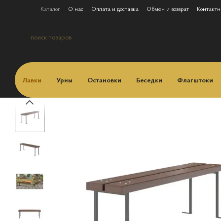
Перейти к основному контенту
Каталог
О нас
Оплата и доставка
Обмен и возврат
Контактн
Бюджетным организациям (Закупки)
Лавки
Урны
Остановки
Беседки
Флагштоки