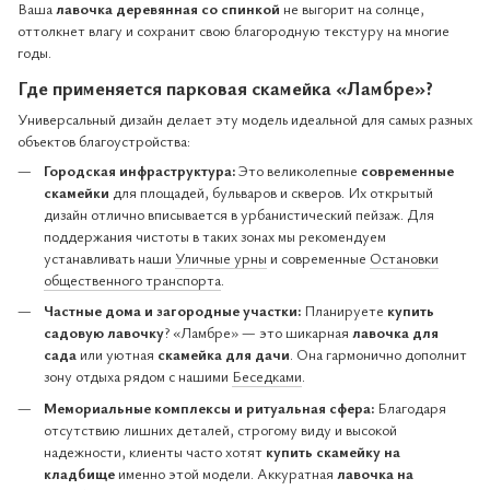
Ваша
лавочка деревянная со спинкой
не выгорит на солнце,
оттолкнет влагу и сохранит свою благородную текстуру на многие
годы.
Где применяется
парковая скамейка
«Ламбре»?
Универсальный дизайн делает эту модель идеальной для самых разных
объектов благоустройства:
Городская инфраструктура:
Это великолепные
современные
скамейки
для площадей, бульваров и скверов. Их открытый
дизайн отлично вписывается в урбанистический пейзаж. Для
поддержания чистоты в таких зонах мы рекомендуем
устанавливать наши
Уличные урны
и современные
Остановки
общественного транспорта
.
Частные дома и загородные участки:
Планируете
купить
садовую лавочку
? «Ламбре» — это шикарная
лавочка для
сада
или уютная
скамейка для дачи
. Она гармонично дополнит
зону отдыха рядом с нашими
Беседками
.
Мемориальные комплексы и ритуальная сфера:
Благодаря
отсутствию лишних деталей, строгому виду и высокой
надежности, клиенты часто хотят
купить скамейку на
кладбище
именно этой модели. Аккуратная
лавочка на