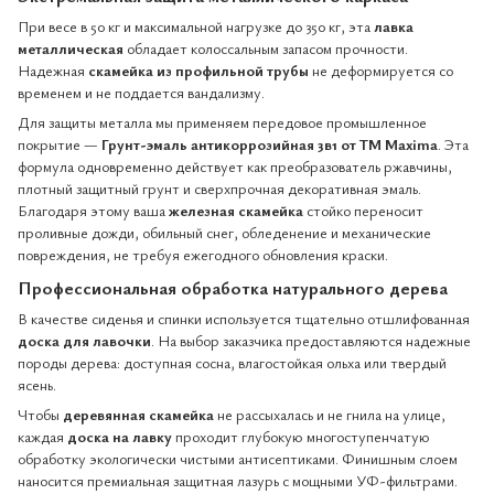
При весе в 50 кг и максимальной нагрузке до 350 кг, эта
лавка
металлическая
обладает колоссальным запасом прочности.
Надежная
скамейка из профильной трубы
не деформируется со
временем и не поддается вандализму.
Для защиты металла мы применяем передовое промышленное
покрытие —
Грунт-эмаль антикоррозийная 3в1 от ТМ Maxima
. Эта
формула одновременно действует как преобразователь ржавчины,
плотный защитный грунт и сверхпрочная декоративная эмаль.
Благодаря этому ваша
железная скамейка
стойко переносит
проливные дожди, обильный снег, обледенение и механические
повреждения, не требуя ежегодного обновления краски.
Профессиональная обработка натурального дерева
В качестве сиденья и спинки используется тщательно отшлифованная
доска для лавочки
. На выбор заказчика предоставляются надежные
породы дерева: доступная сосна, влагостойкая ольха или твердый
ясень.
Чтобы
деревянная скамейка
не рассыхалась и не гнила на улице,
каждая
доска на лавку
проходит глубокую многоступенчатую
обработку экологически чистыми антисептиками. Финишным слоем
наносится премиальная защитная лазурь с мощными УФ-фильтрами.