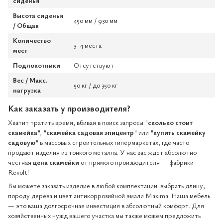
сиденья
Высота сиденья
450 мм / 930 мм
/ Общая
Количество
3–4 места
мест
Подлокотники
Отсутствуют
Вес / Макс.
50 кг / до 350 кг
нагрузка
Как заказать у производителя?
Хватит тратить время, вбивая в поиск запросы "
сколько стоит
скамейка
", "
скамейка садовая эпицентр
" или "
купить скамейку
садовую
" в массовых строительных гипермаркетах, где часто
продают изделия из тонкого металла. У нас вас ждет абсолютно
честная
цена скамейки
от прямого производителя — фабрики
Revolt!
Вы можете заказать изделие в любой комплектации: выбрать длину,
породу дерева и цвет антикоррозийной эмали Maxima. Наша мебель
— это ваша долгосрочная инвестиция в абсолютный комфорт. Для
хозяйственных нужд вашего участка мы также можем предложить