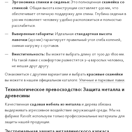
Эргономика спинки и сиденья:
Это полноценная
скамейка со
спинкой
. Общая высота конструкции составляет 930 мм, что
обеспечивает отличную поддержку для спины. Глубина сиденья в
500 мм позволяет человеку удобно расположиться и полностью
расслабиться.
Выверенные габариты:
Идеальная
стандартная высота
лавочки
(450 мм) гарантирует правильный угол сгиба коленей,
снимая нагрузку с суставов.
Вместительность:
Вы можете выбрать длину от 1500 до 1800 мм.
На такой лавке с комфортом разместятся 3–4 взрослых человека,
не мешая друг другу.
Ознакомиться с другими вариантами и выбрать
красивые скамейки
вы можете в нашем официальном каталоге:
Уличные и парковые лавки
.
Технологическое превосходство: Защита металла и
древесины
Качественная
садовая мебель из металла
и дерева обязана
выдерживать агрессивное воздействие окружающей среды. Мы на
фабрике Revolt используем только профессиональные материалы для
защиты нашей продукции.
Экстремальная защита металлического каркаса