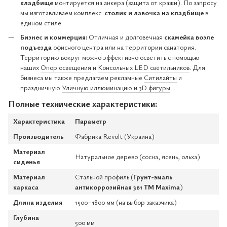
кладбище
монтируется на анкера (защита от кражи). По запросу
мы изготавливаем комплекс:
столик и лавочка на кладбище
в
едином стиле.
Бизнес и коммерция:
Отличная и долговечная
скамейка возле
подъезда
офисного центра или на территории санатория.
Территорию вокруг можно эффективно осветить с помощью
наших
Опор освещения
и
Консольных LED светильников
. Для
бизнеса мы также предлагаем рекламные
Ситилайты
и
праздничную
Уличную иллюминацию и 3D фигуры
.
Полные технические характеристики:
Характеристика
Параметр
Производитель
Фабрика Revolt (Украина)
Материал
Натуральное дерево (сосна, ясень, ольха)
сиденья
Материал
Стальной профиль (
Грунт-эмаль
каркаса
антикоррозийная 3в1 ТМ Maxima
)
Длина изделия
1500–1800 мм (на выбор заказчика)
Глубина
500 мм