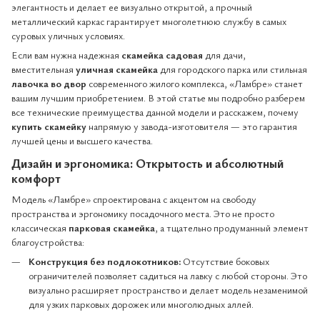
элегантность и делает ее визуально открытой, а прочный
металлический каркас гарантирует многолетнюю службу в самых
суровых уличных условиях.
Если вам нужна надежная
скамейка садовая
для дачи,
вместительная
уличная скамейка
для городского парка или стильная
лавочка во двор
современного жилого комплекса, «Ламбре» станет
вашим лучшим приобретением. В этой статье мы подробно разберем
все технические преимущества данной модели и расскажем, почему
купить скамейку
напрямую у завода-изготовителя — это гарантия
лучшей цены и высшего качества.
Дизайн и эргономика: Открытость и абсолютный
комфорт
Модель «Ламбре» спроектирована с акцентом на свободу
пространства и эргономику посадочного места. Это не просто
классическая
парковая скамейка
, а тщательно продуманный элемент
благоустройства:
Конструкция без подлокотников:
Отсутствие боковых
ограничителей позволяет садиться на лавку с любой стороны. Это
визуально расширяет пространство и делает модель незаменимой
для узких парковых дорожек или многолюдных аллей.