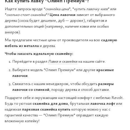
Как купить лавку "Олимп Премиум"?
Ищете запросы вроде "
скамейка цена
", "
купить лавочку киев
" или
"
сколько стоит скамейка
"?
Цена лавочки
зависит от выбранного
дерева (сосна будет дешевле, дуб — дороже), габаритов и
дополнительных опций (например, наличие ковки или особых
анкеров).
Мы предлагаем честные цены от производителя на всю
садовую
мебель из металла
и дерева.
Чтобы заказать идеальную скамейку:
Перейдите в раздел
Лавки и скамейки
на нашем сайте.
Выберите модель "Олимп Премиум" или другие
красивые
лавочки
.
Свяжитесь с нашим менеджером, чтобы обсудить
размеры
лавочки со спинкой
, породу дерева и способ доставки.
Подарите себе и окружающим настоящий комфорт с мебелью Revolt.
Будь то уютная
скамейка для дома
, брутальная
лавочка лофт
или
надежная
парковая скамейка купить
которую можно у нас с
гарантией качества — "Олимп Премиум" оправдает каждую
вложенную копейку!