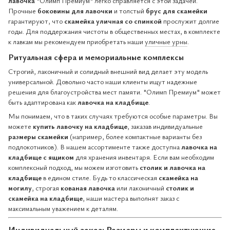
лавочка
"Олимп Премиум" легко справляется с этой задачей.
Прочные
боковины для лавочки
и толстый
брус для скамейки
гарантируют, что
скамейка уличная со спинкой
прослужит долгие
годы. Для поддержания чистоты в общественных местах, в комплекте
к лавкам мы рекомендуем приобретать наши
уличные урны
.
Ритуальная сфера и мемориальные комплексы
Строгий, лаконичный и солидный внешний вид делает эту модель
универсальной. Довольно часто наши клиенты ищут надежные
решения для благоустройства мест памяти. "Олимп Премиум" может
быть адаптирована как
лавочка на кладбище
.
Мы понимаем, что в таких случаях требуются особые параметры. Вы
можете
купить лавочку на кладбище
, заказав индивидуальные
размеры скамейки
(например, более компактные варианты без
подлокотников). В нашем ассортименте также доступна
лавочка на
кладбище с ящиком
для хранения инвентаря. Если вам необходим
комплексный подход, мы можем изготовить
столик и лавочка на
кладбище
в едином стиле. Будь то классическая
скамейка на
могилу
, строгая
кованая лавочка
или лаконичный
столик и
скамейка на кладбище
, наши мастера выполнят заказ с
максимальным уважением к деталям.
Индивидуальный заказ: Размеры и комплектующие