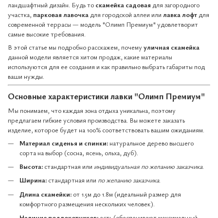
ландшафтный дизайн. Будь то
скамейка садовая
для загородного
участка,
парковая лавочка
для городской аллеи или
лавка лофт
для
современной террасы — модель "Олимп Премиум" удовлетворит
самые высокие требования.
В этой статье мы подробно расскажем, почему
уличная скамейка
данной модели является хитом продаж, какие материалы
используются для ее создания и как правильно выбрать габариты под
ваши нужды.
Основные характеристики лавки "Олимп Премиум"
Мы понимаем, что каждая зона отдыха уникальна, поэтому
предлагаем гибкие условия производства. Вы можете заказать
изделие, которое будет на 100% соответствовать вашим ожиданиям.
Материал сиденья и спинки:
натуральное дерево высшего
сорта на выбор (сосна, ясень, ольха, дуб).
Высота:
стандартная или
индивидуальная по желанию заказчика
.
Ширина:
стандартная или
по желанию заказчика
.
Длина скамейки:
от 1.5м до 1.8м (идеальный размер для
комфортного размещения нескольких человек).
Наличие подлокотников:
есть (обеспечивают максимальный