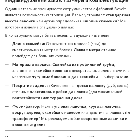
Одним из главных преимуществ сотрудничества с фабрикой Revolt
является возможность кастомизации. Вас не устраивает
стандартная
высота лавочки
или нужна определенная
ширина скамейки
? Мы
изготовим изделие специально для вас!
В конструкцию могут быть внесены следующие изменения:
Длина скамейки:
От компактных моделей (1.2м) до
вместительных (2 метра и более).
Лавка 2 метра
отлично
подойдет для больших компаний.
Материалы каркаса:
Скамейка из профильной трубы
,
элегантная
скамейка кованая
с декоративными элементами или
массивные
чугунные боковины для скамейки
— выбор за вами.
Покрытие сиденья:
Качественная
доска на лавку
(дуб, сосна),
стильные
пластиковые рейки для лавки
(для максимальной
влагостойкости) или
террасная доска
.
Форм-фактор:
Нужна
угловая лавочка
,
круглая лавочка
вокруг дерева
,
скамейка с навесом
или практичная
лавка стіл
трансформер
? Мы реализуем любые
современные лавочки
и
кованые изделия
.