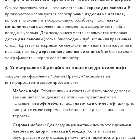
Основа долговечности — это качественный
каркас для лавочки
. В
производстве используются сверхпрочные
изделия из металла
,
которые проходят антикоррозийную обработку. Такая
лавка
металлическая
с деревянными элементами выдерживает любые
погодные условия. Для посадочного места используется отборная
доска для лавочки
(сосна, благородный дуб, ясень или практичная
ольха). Древесина покрывается специальными защитными лазурями и
маслами, поэтому
деревянная лавочка со спинкой
не боится влаги,
ультрафиолета и перепадов температур.
3. Универсальный дизайн: от классики до стиля лофт
Визуальное оформление "Олимп Премиум" позволяет ей
интегрироваться в любое пространство.
Мебель лофт:
Строгие линии и сочетание фактурного дерева с
темным металлом делают её отличным представителем
направления
лофт мебель
. Такая
лавочка в стиле лофт
шикарно
смотрится возле современных бизнес-центров и на мощеных
террасах.
Садовая мебель:
Для владельцев частных домов это идеальная
лавочка во двор
или
лавка в беседку
. Кстати, если вы
обустраиваете зону отдыха, рекомендуем также посмотреть наши