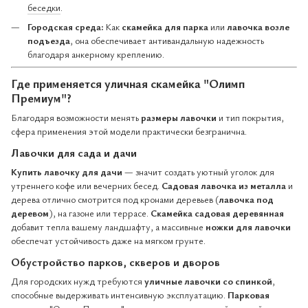
беседки
.
Городская среда:
Как
скамейка для парка
или
лавочка возле
подъезда
, она обеспечивает антивандальную надежность
благодаря анкерному креплению.
Где применяется уличная скамейка "Олимп
Премиум"?
Благодаря возможности менять
размеры лавочки
и тип покрытия,
сфера применения этой модели практически безгранична.
Лавочки для сада и дачи
Купить лавочку для дачи
— значит создать уютный уголок для
утреннего кофе или вечерних бесед.
Садовая лавочка из металла
и
дерева отлично смотрится под кронами деревьев (
лавочка под
деревом
), на газоне или террасе.
Скамейка садовая деревянная
добавит тепла вашему ландшафту, а массивные
ножки для лавочки
обеспечат устойчивость даже на мягком грунте.
Обустройство парков, скверов и дворов
Для городских нужд требуются
уличные лавочки со спинкой
,
способные выдерживать интенсивную эксплуатацию.
Парковая