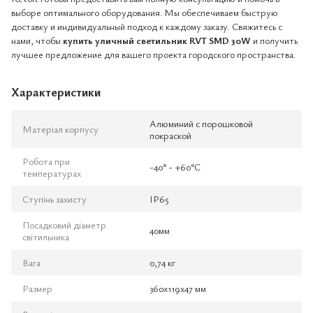
выборе оптимального оборудования. Мы обеспечиваем быструю
доставку и индивидуальный подход к каждому заказу. Свяжитесь с
нами, чтобы
купить уличный светильник RVT SMD 30W
и получить
лучшее предложение для вашего проекта городского пространства.
Характеристики
Алюминий с порошковой
Матеріал корпусу
покраской
Робота при
-40° - +60°С
температурах
Ступінь захисту
IP65
Посадковий діаметр
40мм
світильника
Вага
0,74 кг
Размер
360х119х47 мм