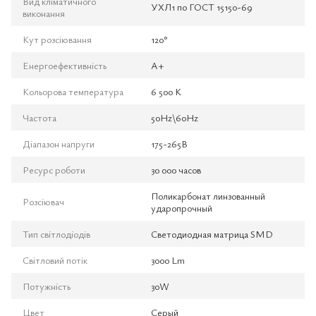
Вид кліматичного
УХЛ1 по ГОСТ 15150-69
виконання
Кут розсіювання
120°
Енергоефективність
А+
Кольорова температура
6 500 K
Частота
50Hz\60Hz
Діапазон напруги
175-265В
Ресурс роботи
30 000 часов
Поликарбонат линзованный
Розсіювач
ударопрочный
Тип світлодіодів
Светодиодная матрица SMD
Світловий потік
3000 Lm
Потужність
30W
Цвет
Серый