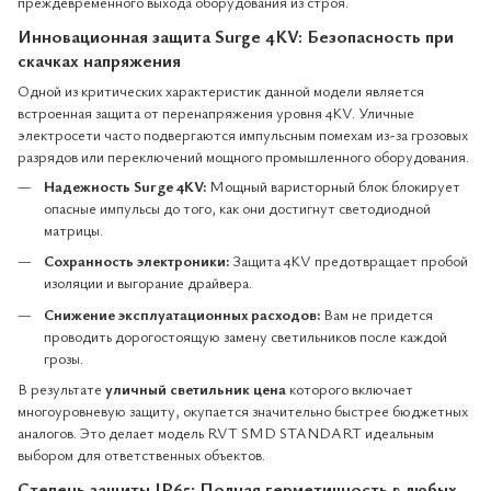
преждевременного выхода оборудования из строя.
Инновационная защита Surge 4KV: Безопасность при
скачках напряжения
Одной из критических характеристик данной модели является
встроенная защита от перенапряжения уровня 4KV. Уличные
электросети часто подвергаются импульсным помехам из-за грозовых
разрядов или переключений мощного промышленного оборудования.
Надежность Surge 4KV:
Мощный варисторный блок блокирует
опасные импульсы до того, как они достигнут светодиодной
матрицы.
Сохранность электроники:
Защита 4KV предотвращает пробой
изоляции и выгорание драйвера.
Снижение эксплуатационных расходов:
Вам не придется
проводить дорогостоящую замену светильников после каждой
грозы.
В результате
уличный светильник цена
которого включает
многоуровневую защиту, окупается значительно быстрее бюджетных
аналогов. Это делает модель RVT SMD STANDART идеальным
выбором для ответственных объектов.
Степень защиты IP65: Полная герметичность в любых