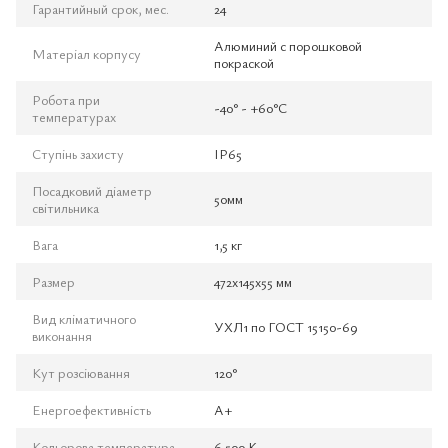
Гарантийный срок, мес.
24
Алюминий с порошковой
Матеріал корпусу
покраской
Робота при
-40° - +60°С
температурах
Ступінь захисту
IP65
Посадковий діаметр
50мм
світильника
Вага
1,5 кг
Размер
472x145x55 мм
Вид кліматичного
УХЛ1 по ГОСТ 15150-69
виконання
Кут розсіювання
120°
Енергоефективність
А+
Кольорова температура
6 500 K