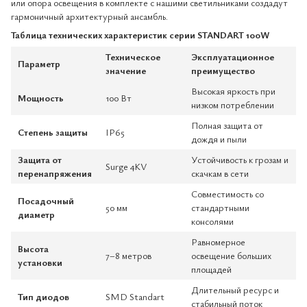
или опора освещения в комплекте с нашими светильниками создадут
гармоничный архитектурный ансамбль.
Таблица технических характеристик серии STANDART 100W
Техническое
Эксплуатационное
Параметр
значение
преимущество
Высокая яркость при
Мощность
100 Вт
низком потреблении
Полная защита от
Степень защиты
IP65
дождя и пыли
Защита от
Устойчивость к грозам и
Surge 4KV
перенапряжения
скачкам в сети
Совместимость со
Посадочный
50 мм
стандартными
диаметр
консолями
Равномерное
Высота
7–8 метров
освещение больших
установки
площадей
Длительный ресурс и
Тип диодов
SMD Standart
стабильный поток