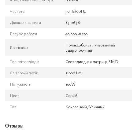
Частота
50Hz\60Hz
Діапазон напруги
85-265В
Ресурс роботи
40 000 часов
Поликарбонат линзованный
Розсіювач
ударопрочный
Тип світлодіодів
Светодиодная матрица SMD
Світловий потік
11000 Lm
Потужність
100W
Цвет
Серый
Тип
Консольный, Уличный
Отзывы