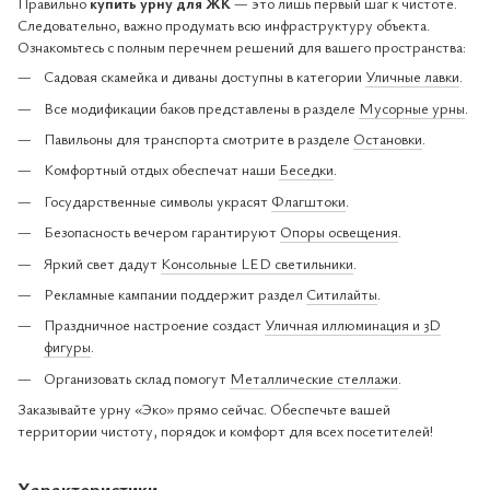
Правильно
купить урну для ЖК
— это лишь первый шаг к чистоте.
Следовательно, важно продумать всю инфраструктуру объекта.
Ознакомьтесь с полным перечнем решений для вашего пространства:
Садовая скамейка и диваны доступны в категории
Уличные лавки
.
Все модификации баков представлены в разделе
Мусорные урны
.
Павильоны для транспорта смотрите в разделе
Остановки
.
Комфортный отдых обеспечат наши
Беседки
.
Государственные символы украсят
Флагштоки
.
Безопасность вечером гарантируют
Опоры освещения
.
Яркий свет дадут
Консольные LED светильники
.
Рекламные кампании поддержит раздел
Ситилайты
.
Праздничное настроение создаст
Уличная иллюминация и 3D
фигуры
.
Организовать склад помогут
Металлические стеллажи
.
Заказывайте урну «Эко» прямо сейчас. Обеспечьте вашей
территории чистоту, порядок и комфорт для всех посетителей!
Характеристики