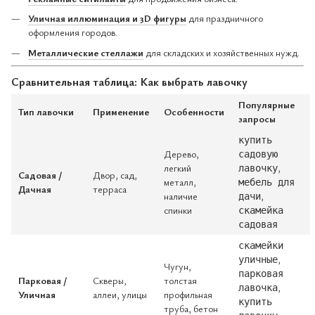
Уличная иллюминация и 3D фигуры
для праздничного
оформления городов.
Металлические стеллажи
для складских и хозяйственных нужд.
Сравнительная таблица: Как выбрать лавочку
Популярные
Тип лавочки
Применение
Особенности
запросы
купить
Дерево,
садовую
легкий
,
лавочку
Садовая /
Двор, сад,
металл,
мебель для
Дачная
терраса
наличие
,
дачи
спинки
скамейка
садовая
скамейки
,
уличные
Чугун,
парковая
Парковая /
Скверы,
толстая
,
лавочка
Уличная
аллеи, улицы
профильная
купить
труба, бетон