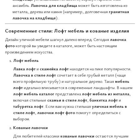
ансамбль.
Лавочка для кладбища
может быть изготовлена из
металла, дерева или камня (например, долговечная
гранитная
лавочка на кладбище
).
Современные стили: Лофт мебель и кованые изделия
Дизайн уличной мебели шагнул далеко вперед. Сегодня
лавочка
фото
которой вы увидите в каталоге, может быть настоящим
произведением искусства.
Лофт мебель
Лавка лофт
и
скамейка лофт
находятся на пике популярности.
Лавочка в стиле лофт
сочетает в себе грубый металл (чаще
всего профильную трубу) и натуральное дерево. Такая
мебель
лофт
идеально вписывается в современные ландшафты. В нашем
лофт мебель каталог
представлена
лофт мебель из металла
,
включая стильные
скамьи в стиле лофт
,
банкетка лофт
и
табуретка лофт
. Если вам нужна стильная
уличная мебель в
стиле лофт
,
лавочки лофт фото
помогут определиться с
выбором.
Кованые лавочки
Для любителей классики
кованые лавочки
остаются лучшим