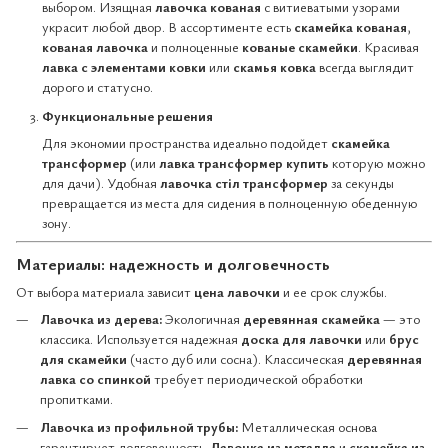
выбором. Изящная
лавочка кованая
с витиеватыми узорами
украсит любой двор. В ассортименте есть
скамейка кованая
,
кованая лавочка
и полноценные
кованые скамейки
. Красивая
лавка с элементами ковки
или
скамья ковка
всегда выглядит
дорого и статусно.
Функциональные решения
Для экономии пространства идеально подойдет
скамейка
трансформер
(или
лавка трансформер купить
которую можно
для дачи). Удобная
лавочка стіл трансформер
за секунды
превращается из места для сидения в полноценную обеденную
зону.
Материалы: надежность и долговечность
От выбора материала зависит
цена лавочки
и ее срок службы.
Лавочка из дерева:
Экологичная
деревянная скамейка
— это
классика. Используется надежная
доска для лавочки
или
брус
для скамейки
(часто дуб или сосна). Классическая
деревянная
лавка со спинкой
требует периодической обработки
пропитками.
Лавочка из профильной трубы:
Металлическая основа
гарантирует долговечность.
Лавочка из металла
и
скамейка из