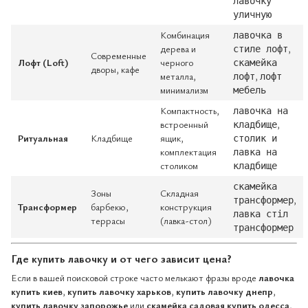
лавочку
уличную
Комбинация
лавочка в
дерева и
,
стиле лофт
Современные
Лофт (Loft)
черного
скамейка
дворы, кафе
металла,
,
лофт
лофт
минимализм
мебель
Компактность,
лавочка на
встроенный
,
кладбище
Ритуальная
Кладбище
ящик,
столик и
комплектация
лавка на
столиком
кладбище
скамейка
Зоны
Складная
,
трансформер
Трансформер
барбекю,
конструкция
лавка стіл
террасы
(лавка-стол)
трансформер
Где купить лавочку и от чего зависит цена?
Если в вашей поисковой строке часто мелькают фразы вроде
лавочка
купить киев
,
купить лавочку харьков
,
купить лавочку днепр
,
купить лавочку запорожье
или
скамейка садовая купить одесса
,