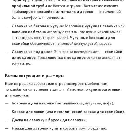
профильной трубы
не боятся нагрузок. Часто такие изделия
комбинируют:
скамейки из металла и дерева
— оптимальный
баланс комфорта и прочности.
Лавочка из бетона и чугуна:
Массивная
чугунная лавочка
или
лавочки из бетона
используются там, где нужна максимальная
антивандальность (парки, аллеи).
Чугунные боковины для
скамейки
обеспечивают непревзойденную устойчивость.
Лавочка из поддонов:
Эко-тренд последних лет —
скамейки
из поддонов
. Такая
лавочка с поддонов
отлично дополняет
зону патио.
Комплектующие и размеры
Если вы решили собрать или отреставрировать мебель, вам
понадобятся качественные детали. У нас можно
купить заготовки
для лавочки
:
Боковины для лавочки
(металлические, чугунные, лофт).
Каркас для лавки
(или
металлический каркас для скамейки
).
Доска на лавочку
и
брусок для лавочки
.
Ножки для лавочки купить
которые можно отдельно.