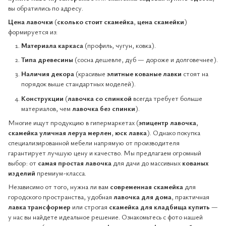
вы обратились по адресу.
Цена лавочки
(
сколько стоит скамейка
,
цена скамейки
)
формируется из:
Материала каркаса
(профиль, чугун, ковка).
Типа древесины
(сосна дешевле, дуб — дороже и долговечнее).
Наличия декора
(красивые
элитные кованые лавки
стоят на
порядок выше стандартных моделей).
Конструкции
(
лавочка со спинкой
всегда требует больше
материалов, чем
лавочка без спинки
).
Многие ищут продукцию в гипермаркетах (
эпицентр лавочка
,
скамейка уличная леруа мерлен
,
юск лавка
). Однако покупка
специализированной мебели напрямую от производителя
гарантирует лучшую цену и качество. Мы предлагаем огромный
выбор: от
самая простая лавочка
для дачи до массивных
кованых
изделий
премиум-класса.
Независимо от того, нужна ли вам
современная скамейка
для
городского пространства, удобная
лавочка для дома
, практичная
лавка трансформер
или строгая
скамейка для кладбища купить
—
у нас вы найдете идеальное решение. Ознакомьтесь с фото нашей