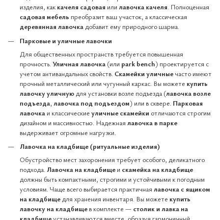
изделия, как
качеля садовая
или
лавочка качеля
. Полноценная
садовая мебель
преобразит ваш участок, а классическая
деревянная лавочка
добавит ему природного шарма.
Парковые и уличные лавочки
Для общественных пространств требуется повышенная
прочность.
Уличная лавочка
(или
park bench
) проектируется с
учетом антивандальных свойств.
Скамейки уличные
часто имеют
прочный металлический или чугунный каркас. Вы можете
купить
лавочку уличную
для установки возле подъезда (
лавочка возле
подъезда
,
лавочка под подъездом
) или в сквере.
Парковая
лавочка
и классические
уличные скамейки
отличаются строгим
дизайном и массивностью. Надежная
лавочка в парке
выдерживает огромные нагрузки.
Лавочка на кладбище (ритуальные изделия)
Обустройство мест захоронения требует особого, деликатного
подхода.
Лавочка на кладбище
и
скамейка на кладбище
должны быть компактными, строгими и устойчивыми к погодным
условиям. Чаще всего выбирается практичная
лавочка с ящиком
на кладбище
для хранения инвентаря. Вы можете
купить
лавочку на кладбище
в комплекте —
столик и лавка на
кладбище
устанавливаются вместе, образуя гармоничный