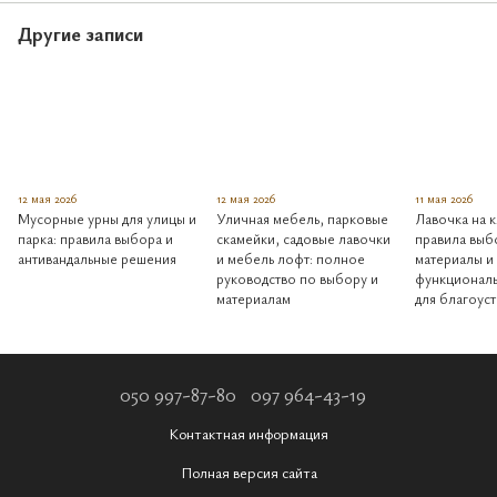
Другие записи
12 мая 2026
12 мая 2026
11 мая 2026
Мусорные урны для улицы и
Уличная мебель, парковые
Лавочка на 
парка: правила выбора и
скамейки, садовые лавочки
правила выб
антивандальные решения
и мебель лофт: полное
материалы и
руководство по выбору и
функционал
материалам
для благоус
050 997-87-80
097 964-43-19
Контактная информация
Полная версия сайта