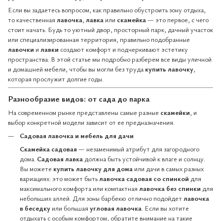
Если вы задаетесь вопросом, как правильно обустроить зону отдыха,
то качественная
лавочка
,
лавка
или
скамейка
— это первое, с чего
стоит начать. Будь то уютный двор, просторный парк, дачный участок
или специализированная территория, правильно подобранные
лавочки
и
лавки
создают комфорт и подчеркивают эстетику
пространства. В этой статье мы подробно разберем все виды уличной
и домашней мебели, чтобы вы могли без труда
купить лавочку
,
которая прослужит долгие годы.
Разнообразие видов: от сада до парка
На современном рынке представлены самые разные
скамейки
, и
выбор конкретной модели зависит от ее предназначения.
Садовая лавочка и мебель для дачи
Скамейка садовая
— незаменимый атрибут для загородного
дома.
Садовая лавка
должна быть устойчивой к влаге и солнцу.
Вы можете
купить лавочку для дома
или дачи в самых разных
вариациях: это может быть
лавочка садовая со спинкой
для
максимального комфорта или компактная
лавочка без спинки
для
небольших аллей. Для зоны барбекю отлично подойдет
лавочка
в беседку
или большая
угловая лавочка
. Если вы хотите
отдыхать с особым комфортом, обратите внимание на такие