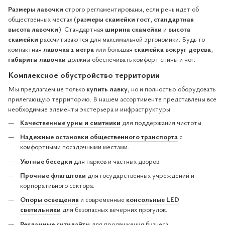
Размеры лавочки
строго регламентированы, если речь идет об
общественных местах (
размеры скамейки гост
,
стандартная
высота лавочки
). Стандартная
ширина скамейки
и
высота
скамейки
рассчитываются для максимальной эргономики. Будь то
компактная
лавочка 2 метра
или большая
скамейка вокруг дерева
,
габариты лавочки
должны обеспечивать комфорт спины и ног.
Комплексное обустройство территории
Мы предлагаем не только
купить лавку
, но и полностью оборудовать
прилегающую территорию. В нашем ассортименте представлены все
необходимые элементы экстерьера и инфраструктуры:
Качественные урны и смитники
для поддержания чистоты.
Надежные остановки общественного транспорта
с
комфортными посадочными местами.
Уютные беседки
для парков и частных дворов.
Прочные флагштоки
для государственных учреждений и
корпоративного сектора.
Опоры освещения
и современные
консольные LED
светильники
для безопасных вечерних прогулок.
Рекламные ситилайты
для продвижения бизнеса.