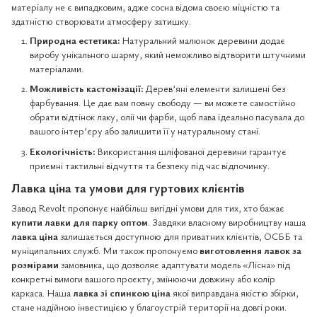
матеріалу не є випадковим, адже сосна відома своєю міцністю та
здатністю створювати атмосферу затишку.
Природна естетика:
Натуральний малюнок деревини додає
виробу унікального шарму, який неможливо відтворити штучними
матеріалами.
Можливість кастомізації:
Дерев’яні елементи залишені без
фарбування. Це дає вам повну свободу — ви можете самостійно
обрати відтінок лаку, олії чи фарби, щоб лава ідеально пасувала до
вашого інтер’єру або залишити її у натуральному стані.
Екологічність:
Використання шліфованої деревини гарантує
приємні тактильні відчуття та безпеку під час відпочинку.
Лавка ціна та умови для гуртових клієнтів
Завод Revolt пропонує найбільш вигідні умови для тих, хто бажає
купити лавки для парку оптом
. Завдяки власному виробництву наша
лавка ціна
залишається доступною для приватних клієнтів, ОСББ та
муніципальних служб. Ми також пропонуємо
виготовлення лавок за
розмірами
замовника, що дозволяє адаптувати модель «Лісна» під
конкретні вимоги вашого проєкту, змінюючи довжину або колір
каркаса. Наша
лавка зі спинкою ціна
якої виправдана якістю збірки,
стане надійною інвестицією у благоустрій території на довгі роки.