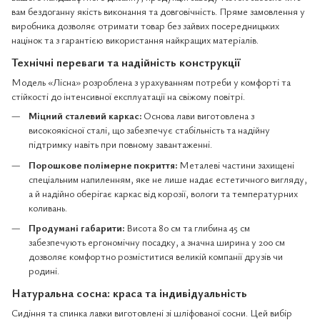
вам бездоганну якість виконання та довговічність. Пряме замовлення у
виробника дозволяє отримати товар без зайвих посередницьких
націнок та з гарантією використання найкращих матеріалів.
Технічні переваги та надійність конструкції
Модель «Лісна» розроблена з урахуванням потреби у комфорті та
стійкості до інтенсивної експлуатації на свіжому повітрі.
Міцний сталевий каркас:
Основа лави виготовлена з
високоякісної сталі, що забезпечує стабільність та надійну
підтримку навіть при повному завантаженні.
Порошкове полімерне покриття:
Металеві частини захищені
спеціальним напиленням, яке не лише надає естетичного вигляду,
а й надійно оберігає каркас від корозії, вологи та температурних
коливань.
Продумані габарити:
Висота 80 см та глибина 45 см
забезпечують ергономічну посадку, а значна ширина у 200 см
дозволяє комфортно розміститися великій компанії друзів чи
родині.
Натуральна сосна: краса та індивідуальність
Сидіння та спинка лавки виготовлені зі шліфованої сосни. Цей вибір