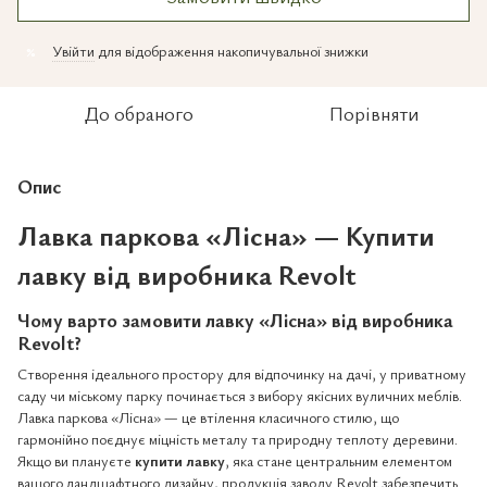
Увійти
для відображення накопичувальної знижки
%
До обраного
Порівняти
Опис
Лавка паркова «Лісна» — Купити
лавку від виробника Revolt
Чому варто замовити лавку «Лісна» від виробника
Revolt?
Створення ідеального простору для відпочинку на дачі, у приватному
саду чи міському парку починається з вибору якісних вуличних меблів.
Лавка паркова «Лісна» — це втілення класичного стилю, що
гармонійно поєднує міцність металу та природну теплоту деревини.
Якщо ви плануєте
купити лавку
, яка стане центральним елементом
вашого ландшафтного дизайну, продукція заводу Revolt забезпечить