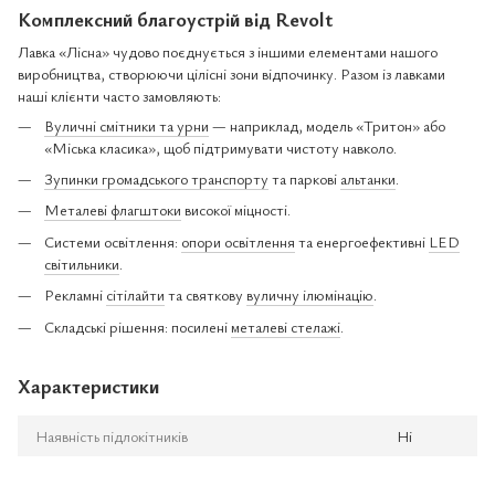
Комплексний благоустрій від Revolt
Лавка «Лісна» чудово поєднується з іншими елементами нашого
виробництва, створюючи цілісні зони відпочинку. Разом із лавками
наші клієнти часто замовляють:
Вуличні смітники та урни
— наприклад, модель «Тритон» або
«Міська класика», щоб підтримувати чистоту навколо.
Зупинки громадського транспорту
та паркові
альтанки
.
Металеві флагштоки
високої міцності.
Системи освітлення:
опори освітлення
та енергоефективні
LED
світильники
.
Рекламні
сітілайти
та святкову
вуличну ілюмінацію
.
Складські рішення: посилені
металеві стелажі
.
Характеристики
Наявність підлокітників
Ні