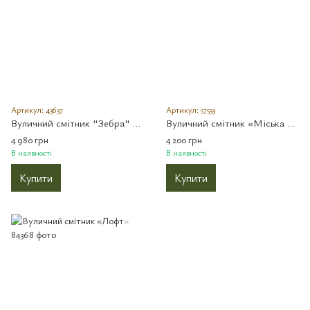
Артикул: 43637
Артикул: 57533
Вуличний смітник "Зебра" без попільнички
Вуличний смітник «Міська класика»
4 980 грн
4 200 грн
В наявності
В наявності
Купити
Купити