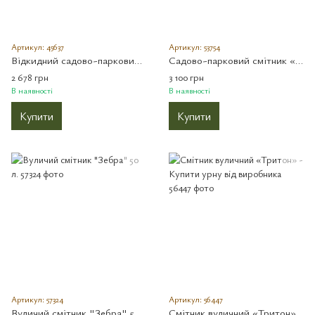
Артикул: 45637
Артикул: 53754
Відкидний садово-парковий смітник «Стандарт» без попільнички
Садово-парковий смітник «Еко» 50 л
2 678 грн
3 100 грн
В наявності
В наявності
Купити
Купити
Артикул: 57324
Артикул: 56447
Вуличий смітник "Зебра" 50 л.
Смітник вуличний «Тритон» - Купити урну від виробника