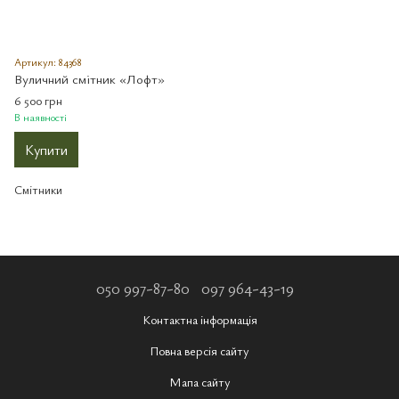
Артикул: 84368
Вуличний смітник «Лофт»
6 500 грн
В наявності
Купити
Смітники
050 997-87-80
097 964-43-19
Контактна інформація
Повна версія сайту
Мапа сайту