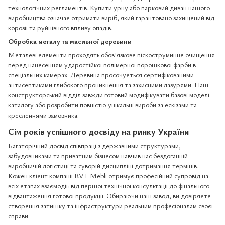
технологічних регламентів. Купити урну або парковий диван нашого
виробництва означає отримати виріб, який гарантовано захищений від
корозії та руйнівного впливу опадів.
Обробка металу та масивної деревини
Металеві елементи проходять обов'язкове піскоструминне очищення
перед нанесенням ударостійкої полімерної порошкової фарби в
спеціальних камерах. Деревина просочується сертифікованими
антисептиками глибокого проникнення та захисними лазурями. Наш
конструкторський відділ завжди готовий модифікувати базові моделі
каталогу або розробити повністю унікальні вироби за ескізами та
кресленнями замовника.
Сім років успішного досвіду на ринку України
Багаторічний досвід співпраці з державними структурами,
забудовниками та приватним бізнесом навчив нас бездоганній
виробничій логістиці та суворій дисципліні дотримання термінів.
Кожен клієнт компанії RVT Mebli отримує професійний супровід на
всіх етапах взаємодії: від першої технічної консультації до фінального
відвантаження готової продукції. Обираючи наш завод, ви довіряєте
створення затишку та інфраструктури реальним професіоналам своєї
справи.