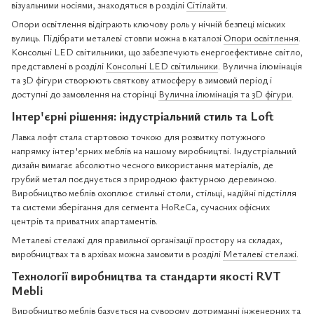
візуальними носіями, знаходяться в розділі
Сітілайти
.
Опори освітлення відіграють ключову роль у нічній безпеці міських
вулиць. Підібрати металеві стовпи можна в каталозі
Опори освітлення
.
Консольні LED світильники, що забезпечують енергоефективне світло,
представлені в розділі
Консольні LED світильники
. Вулична ілюмінація
та 3D фігури створюють святкову атмосферу в зимовий період і
доступні до замовлення на сторінці
Вулична ілюмінація та 3D фігури
.
Інтер'єрні рішення: індустріальний стиль та Loft
Лавка лофт стала стартовою точкою для розвитку потужного
напрямку інтер'єрних меблів на нашому виробництві. Індустріальний
дизайн вимагає абсолютно чесного використання матеріалів, де
грубий метал поєднується з природною фактурною деревиною.
Виробництво меблів охоплює стильні столи, стільці, надійні підстілля
та системи зберігання для сегмента HoReCa, сучасних офісних
центрів та приватних апартаментів.
Металеві стелажі для правильної організації простору на складах,
виробництвах та в архівах можна замовити в розділі
Металеві стелажі
.
Технології виробництва та стандарти якості RVT
Mebli
Виробництво меблів базується на суворому дотриманні інженерних та