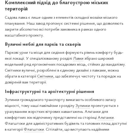
Комплексний підхід до благоустрою міських
територій
Садова лавка є лише одним з елементів складної мозаїки міського
планування. Наш завод пропонує системні рішення, що дозволяють
закрити абсолютно всі потреби замовника в рамках одного
масштабного проекту.
Вуличні меблі для парків та скверів
Паркові урни та місця для сидіння формують рівень комфорту будь-
якої локації. У спеціалізованому розділі
Лавки
зібрано широкий
модельний ряд ергономічних посадкових місць, стійких до вандалізму.
Смітники вуличні, розроблені в єдиному дизайні з лавками, можна
обрати в категорії
Смітники
, що забезпечує чистоту та порядок на
довіреній вам території.
Інфраструктурні та архітектурні рішення
Зупинки громадського транспорту вимагають особливого запасу
міцності, тому наші павільйони з розділу
Зупинки
проектуються з
урахуванням жорстких вітрових навантажень. Альтанки для
комфортних зон відпочинку представлені на сторінці
Альтанки
.
Флагштоки для адміністративних будівель та головних площ доступні
в категорії
Флагштоки
. Сітілайти, що виступають надійними