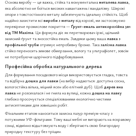
Основа виробу — це важка, стійка та монументальна
металева лавка
,
яка абсолютно не боїться високих навантажень і вандалізму. Широкі
опори з товстостінного металу забезпечують ідеальну стійкість. Щоб
надійно захистити всі
вироби з металу
від корозії, ми застосовуємо
перевірене промислове покриття —
Ґрунт-емаль антикорозійна 3в1
від ТМ Maxima
. Ця формула діє як перетворювач іржі, щільний
захисний ґрунт та зносостійка емаль. Завдяки цьому ваша
лавка з
профільної труби
отримує непробивну броню. Така
залізна лавка
стійко переносить зимове обмерзання, вологу та ультрафіолет, зовсім
не потребуючи щорічного підфарбовування.
Професійна обробка натурального дерева
Для формування посадкового місця використовується гладка, товста
та відбірна
дошка для лавки
(на вибір надаються: доступна сосна,
вологостійка вільха, міцний ясен або елітний дуб). Щоб
дерев яна
лавка
не розсихалася і не гнила на вулиці, кожна
дошка на лавку
глибоко просочується спеціалізованими екологічно чистими
антисептиками для зовнішніх робіт.
Фінальним етапом наноситься захисна лазур преміум-класу з
потужними УФ-фільтрами. Тому ваші меблі не вигорають на яскравому
сонці, відмінно відштовхують воду і зберігають свою благородну
природну текстуру без тріщин.