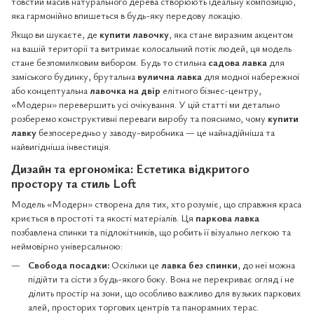
товстий масив натурального дерева створюють ідеальну композицію,
яка гармонійно впишеться в будь-яку передову локацію.
Якщо ви шукаєте, де
купити лавочку
, яка стане виразним акцентом
на вашій території та витримає колосальний потік людей, ця модель
стане безпомилковим вибором. Будь то стильна
садова лавка
для
заміського будинку, брутальна
вулична лавка
для модної набережної
або концептуальна
лавочка на двір
елітного бізнес-центру,
«Модерн» перевершить усі очікування. У цій статті ми детально
розберемо конструктивні переваги виробу та пояснимо, чому
купити
лавку
безпосередньо у заводу-виробника — це найнадійніша та
найвигідніша інвестиція.
Дизайн та ергономіка: Естетика відкритого
простору та стиль Loft
Модель «Модерн» створена для тих, хто розуміє, що справжня краса
криється в простоті та якості матеріалів. Ця
паркова лавка
позбавлена спинки та підлокітників, що робить її візуально легкою та
неймовірно універсальною:
Свобода посадки:
Оскільки це
лавка без спинки
, до неї можна
підійти та сісти з будь-якого боку. Вона не перекриває огляд і не
ділить простір на зони, що особливо важливо для вузьких паркових
алей, просторих торгових центрів та панорамних терас.