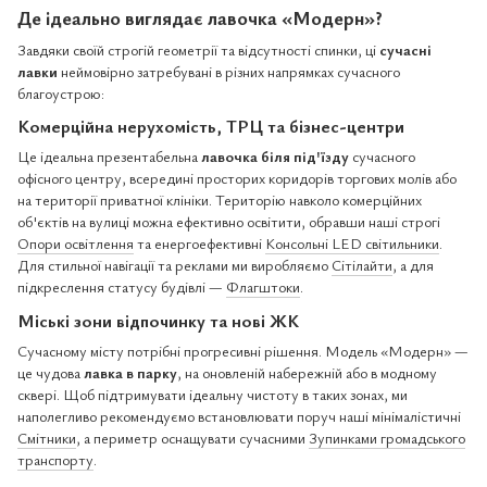
Де ідеально виглядає
лавочка
«Модерн»?
Завдяки своїй строгій геометрії та відсутності спинки, ці
сучасні
лавки
неймовірно затребувані в різних напрямках сучасного
благоустрою:
Комерційна нерухомість, ТРЦ та бізнес-центри
Це ідеальна презентабельна
лавочка біля під'їзду
сучасного
офісного центру, всередині просторих коридорів торгових молів або
на території приватної клініки. Територію навколо комерційних
об'єктів на вулиці можна ефективно освітити, обравши наші строгі
Опори освітлення
та енергоефективні
Консольні LED світильники
.
Для стильної навігації та реклами ми виробляємо
Сітілайти
, а для
підкреслення статусу будівлі —
Флагштоки
.
Міські зони відпочинку та нові ЖК
Сучасному місту потрібні прогресивні рішення. Модель «Модерн» —
це чудова
лавка в парку
, на оновленій набережній або в модному
сквері. Щоб підтримувати ідеальну чистоту в таких зонах, ми
наполегливо рекомендуємо встановлювати поруч наші мінімалістичні
Смітники
, а периметр оснащувати сучасними
Зупинками громадського
транспорту
.