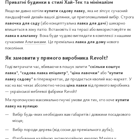
Приватні будинки в стилі Хай-Тек та мінімалізм
Якщо ви давно хотіли
купити садову лавку
, яка не зіпсує сучасний
ландшафтний дизайн вашої ділянки, це приголомшливий вибір. Строга
лавочка для саду
(або концептуальна
лавка для дачі
) шикарно
впишеться в зону патіо. Встановіть її на терасі або використовуйте як
лавка в альтанку
. Вона буде чудово виглядати в комплексі з нашими
сучасними
Альтанками
. Це преміальна
лавка для дому
нового
покоління.
Як замовити у прямого виробника Revolt?
Годі витрачати час, вбиваючи в пошук запити "
скільки коштує
лавка
", "
садова лавка епіцентр
", "
ціна лавочки
" або "
купити
лавку садову
" в гіпермаркетах, де продається кволий мас-маркет. У
нас на вас чекає абсолютно чесна
ціна лавки
від прямого виробника
— української меблевої фабрики Revolt!
Ми пропонуємо максимально гнучкі умови для тих, хто хоче
купити
лавку на вулицю
:
Вибір будь-яких необхідних вам габаритів і довжини посадкового
місця;
Вибір породи дерева (від сосни до преміального дуба);
Фарбування надійною антикорозійною емаллю Maxima у