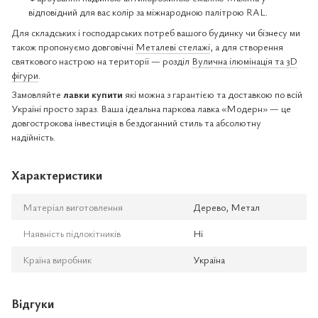
відповідний для вас колір за міжнародною палітрою RAL.
Для складських і господарських потреб вашого будинку чи бізнесу ми
також пропонуємо довговічні
Металеві стелажі
, а для створення
святкового настрою на території — розділ
Вулична ілюмінація та 3D
фігури
.
Замовляйте
лавки купити
які можна з гарантією та доставкою по всій
Україні просто зараз. Ваша ідеальна паркова лавка «Модерн» — це
довгострокова інвестиція в бездоганний стиль та абсолютну
надійність.
Характеристики
Матеріал виготовлення
Дерево, Метал
Наявність підлокітників
Ні
Країна виробник
Україна
Відгуки