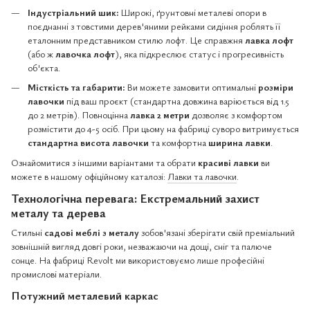
Індустріальний шик:
Широкі, ґрунтовні металеві опори в
поєднанні з товстими дерев'яними рейками сидіння роблять її
еталонним представником стилю лофт. Це справжня
лавка лофт
(або ж
лавочка лофт
), яка підкреслює статус і прогресивність
об'єкта.
Місткість та габарити:
Ви можете замовити оптимальні
розміри
лавочки
під ваш проєкт (стандартна довжина варіюється від 1.5
до 2 метрів). Повноцінна
лавка 2 метри
дозволяє з комфортом
розмістити до 4-5 осіб. При цьому на фабриці суворо витримується
стандартна висота лавочки
та комфортна
ширина лавки
.
Ознайомитися з іншими варіантами та обрати
красиві лавки
ви
можете в нашому офіційному каталозі:
Лавки та лавочки
.
Технологічна перевага: Екстремальний захист
металу та дерева
Стильні
садові меблі з металу
зобов'язані зберігати свій преміальний
зовнішній вигляд довгі роки, незважаючи на дощі, сніг та палюче
сонце. На фабриці Revolt ми використовуємо лише професійні
промислові матеріали.
Потужний металевий каркас