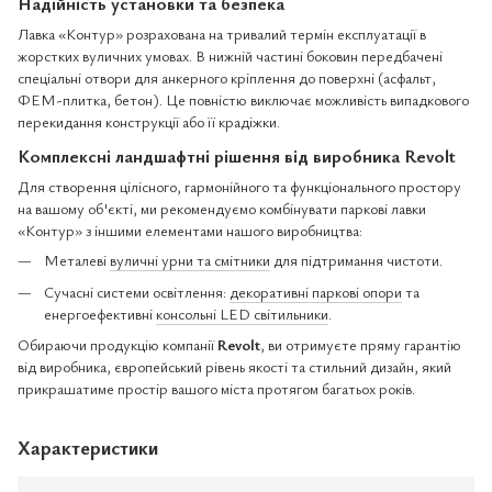
Надійність установки та безпека
Лавка «Контур» розрахована на тривалий термін експлуатації в
жорстких вуличних умовах. В нижній частині боковин передбачені
спеціальні отвори для анкерного кріплення до поверхні (асфальт,
ФЕМ-плитка, бетон). Це повністю виключає можливість випадкового
перекидання конструкції або її крадіжки.
Комплексні ландшафтні рішення від виробника Revolt
Для створення цілісного, гармонійного та функціонального простору
на вашому об'єкті, ми рекомендуємо комбінувати паркові лавки
«Контур» з іншими елементами нашого виробництва:
Металеві
вуличні урни та смітники
для підтримання чистоти.
Сучасні системи освітлення:
декоративні паркові опори
та
енергоефективні
консольні LED світильники
.
Обираючи продукцію компанії
Revolt
, ви отримуєте пряму гарантію
від виробника, європейський рівень якості та стильний дизайн, який
прикрашатиме простір вашого міста протягом багатьох років.
Характеристики