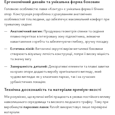
Ергономічний дизайн та унікальна форма боковин
Головною особливістю лавки «Контур» є унікальна форма її бічних
опор. Конструкція розроблена з урахуванням анатомічних
особливостей тіла людини, що забезпечує максимальний комфорт при
тривалому сидінні.
Анатомічний вигин:
Продумана геометрія спинки та сидіння
плавно перетікає в інтегровану зону підлокітника, знімаючи
навантаження з хребта та забезпечуючи глибоку, зручну посадку.
Естетика ліній:
Витончені округлі вирізи металевої боковини
створюють візуальну легкість конструкції, попри її високу міцність
та значну вагу.
Завершеність деталей:
Декоративні елементи та плавні завитки
на краях опори додають виробу оригінального вигляду, який
чудово виглядає як у класичних парках, так і на сучасних
урбаністичних локаціях.
Технічна досконалість та матеріали преміум-якості
Ми розуміємо, що вуличні меблі працюють в умовах постійного впливу
навколишнього середовища та високого людського трафіку. Тому при
виробництві
паркових лавок
Revolt використовує лише перевірені
матеріали: