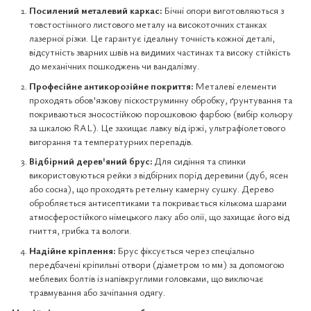
Посилений металевий каркас:
Бічні опори виготовляються з
товстостінного листового металу на високоточних станках
лазерної різки. Це гарантує ідеальну точність кожної деталі,
відсутність зварних швів на видимих частинах та високу стійкість
до механічних пошкоджень чи вандалізму.
Професійне антикорозійне покриття:
Металеві елементи
проходять обов'язкову піскоструминну обробку, ґрунтування та
покриваються зносостійкою порошковою фарбою (вибір кольору
за шкалою RAL). Це захищає лавку від іржі, ультрафіолетового
вигорання та температурних перепадів.
Відбірний дерев'яний брус:
Для сидіння та спинки
використовуються рейки з відбірних порід деревини (дуб, ясен
або сосна), що проходять ретельну камерну сушку. Дерево
обробляється антисептиками та покривається кількома шарами
атмосферостійкого німецького лаку або олії, що захищає його від
гниття, грибка та вологи.
Надійне кріплення:
Брус фіксується через спеціально
передбачені кріпильні отвори (діаметром 10 мм) за допомогою
меблевих болтів із напівкруглими головками, що виключає
травмування або зачіпання одягу.