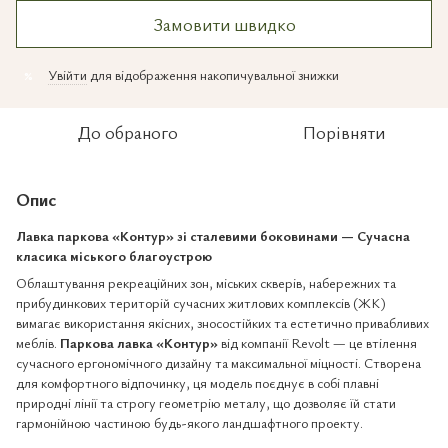
Замовити швидко
Увійти
для відображення накопичувальної знижки
%
До обраного
Порівняти
Опис
Лавка паркова «Контур» зі сталевими боковинами — Сучасна
класика міського благоустрою
Облаштування рекреаційних зон, міських скверів, набережних та
прибудинкових територій сучасних житлових комплексів (ЖК)
вимагає використання якісних, зносостійких та естетично привабливих
меблів.
Паркова лавка «Контур»
від компанії Revolt — це втілення
сучасного ергономічного дизайну та максимальної міцності. Створена
для комфортного відпочинку, ця модель поєднує в собі плавні
природні лінії та строгу геометрію металу, що дозволяє їй стати
гармонійною частиною будь-якого ландшафтного проекту.