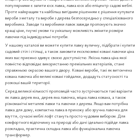
популярними є запити юск лавка, лавка юск або епіцентр садові меблі.
Проте найкращим та найбільш вигідним рішенням є рішення купувати
вироби з металу та вироби з дерева безпосередньо у спеціалізованого
виробника. Заводи та виробники лавок завжди пропонують значно
кращі ціни, гнучкі умови та унікальну можливість змінити розміри
лавочки під індивідуальні потреби.
У нашому каталозі ви можете купити лавку вуличну, підібрати і купити
садовий стіл і стільці, а також замовити ексклюзивні ковані лавочки ціна
яких вас приємно здивує своєю доступністю. Якісна лавка ціна якої
повністю відповідає використанню преміальних матеріалів, стане
справжньою окрасою вашого двору. Ковані вироби, такі як витончена
кована лавочка або великі ковані гойдалки, додадуть статусності та
розкоші вашій території.
Серед великої кількості пропозицій часто зустрічаються такі варіанти
як лавка дерев яна, дерев яна лавочка, міцна лавка кована, а також
різноманітні металеві лавки та лавочки з дерева. Якщо вам потрібна
лавка для дому, компактна лавка в прихожу або зручна лавочка для
взуття, сучасні меблі лофт стануть просто чудовим вибором. Для
комфортного відпочинку на природі або дачі ідеально підійде лавка
розкладна, практична складна лавка або функціональна лавочка
трансформер.