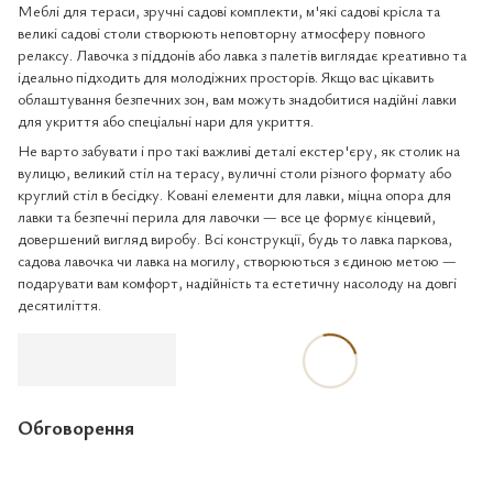
Меблі для тераси, зручні садові комплекти, м'які садові крісла та
великі садові столи створюють неповторну атмосферу повного
релаксу. Лавочка з піддонів або лавка з палетів виглядає креативно та
ідеально підходить для молодіжних просторів. Якщо вас цікавить
облаштування безпечних зон, вам можуть знадобитися надійні лавки
для укриття або спеціальні нари для укриття.
Не варто забувати і про такі важливі деталі екстер'єру, як столик на
вулицю, великий стіл на терасу, вуличні столи різного формату або
круглий стіл в бесідку. Ковані елементи для лавки, міцна опора для
лавки та безпечні перила для лавочки — все це формує кінцевий,
довершений вигляд виробу. Всі конструкції, будь то лавка паркова,
садова лавочка чи лавка на могилу, створюються з єдиною метою —
подарувати вам комфорт, надійність та естетичну насолоду на довгі
десятиліття.
Обговорення