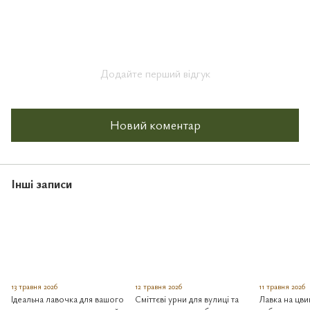
Додайте перший відгук
Новий коментар
Інші записи
13 травня 2026
12 травня 2026
11 травня 2026
Ідеальна лавочка для вашого
Сміттєві урни для вулиці та
Лавка на цви