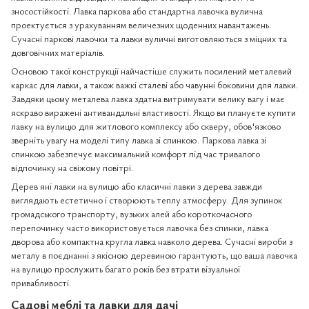
зносостійкості. Лавка паркова або стандартна лавочка вулична
проектується з урахуванням величезних щоденних навантажень.
Сучасні паркові лавочки та лавки вуличні виготовляються з міцних та
довговічних матеріалів.
Основою такої конструкції найчастіше служить посилений металевий
каркас для лавки, а також важкі сталеві або чавунні боковини для лавки.
Завдяки цьому металева лавка здатна витримувати велику вагу і має
яскраво виражені антивандальні властивості. Якщо ви плануєте купити
лавку на вулицю для житлового комплексу або скверу, обов'язково
зверніть увагу на моделі типу лавка зі спинкою. Паркова лавка зі
спинкою забезпечує максимальний комфорт під час тривалого
відпочинку на свіжому повітрі.
Дерев яні лавки на вулицю або класичні лавки з дерева завжди
виглядають естетично і створюють теплу атмосферу. Для зупинок
громадського транспорту, вузьких алей або короткочасного
перепочинку часто використовується лавочка без спинки, лавка
дворова або компактна кругла лавка навколо дерева. Сучасні вироби з
металу в поєднанні з якісною деревиною гарантують, що ваша лавочка
на вулицю прослужить багато років без втрати візуальної
привабливості.
Садові меблі та лавки для дачі