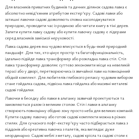
Для власників приватних будинків та дачних ділянок садова лавка є
абсолютно невід'ємним атрибутом екстер'єру. Садові лавки або
затишні лавочки садові дозволяють сповна насолоджуватися
природою, проводити час із родиною або читати книгу в тіні дерев.
Запити купити лавку садову або купити лавочку садову є лідерами
серед власників заміської нерухомості.
Лавка садова дерев яна чудово вписується в будь-який природний
ландшафт. Для тих, хто цінує простір та багатофункціональність,
ідеально підійде лавка трансформер або розкладна лавка стіл. Стіл
лавка трансформер дозволяє суттєво зекономити місце на невеликій
терасі або у дворі, перетворюючись із звичайної лави на повноцінний
обідній комплект. Для любителів глибокого релаксу чудовим вибором
стане гойдалка садова, підвісна лавка гойдалка або масивні металеві
садові гойдалки.
Лавочки в беседку або лавки в альтанку зазвичай проектуються та
замовляються разом із великим столом. Стіл і лавки в альтанку
створюють повноцінну обідню зону просто неба для великих компаній.
Купити садову лавочку або готові садові комплекти можна в різних
стилях. Для сучасного лофт-екстер'єру часто підбирається лавка з
піддонів або креативна лавочка з палетів, яка виглядає дуже
неординарно. Садові меблі з металу, садові крісла та садові столи є