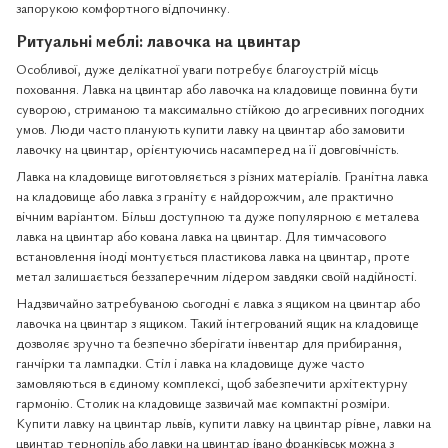
запорукою комфортного відпочинку.
Ритуальні меблі: лавочка на цвинтар
Особливої, дуже делікатної уваги потребує благоустрій місць
поховання. Лавка на цвинтар або лавочка на кладовище повинна бути
суворою, стриманою та максимально стійкою до агресивних погодних
умов. Люди часто планують купити лавку на цвинтар або замовити
лавочку на цвинтар, орієнтуючись насамперед на її довговічність.
Лавка на кладовище виготовляється з різних матеріалів. Гранітна лавка
на кладовище або лавка з граніту є найдорожчим, але практично
вічним варіантом. Більш доступною та дуже популярною є металева
лавка на цвинтар або кована лавка на цвинтар. Для тимчасового
встановлення іноді монтується пластикова лавка на цвинтар, проте
метал залишається беззаперечним лідером завдяки своїй надійності.
Надзвичайно затребуваною сьогодні є лавка з ящиком на цвинтар або
лавочка на цвинтар з ящиком. Такий інтегрований ящик на кладовище
дозволяє зручно та безпечно зберігати інвентар для прибирання,
ганчірки та лампадки. Стіл і лавка на кладовище дуже часто
замовляються в єдиному комплексі, щоб забезпечити архітектурну
гармонію. Столик на кладовище зазвичай має компактні розміри.
Купити лавку на цвинтар львів, купити лавку на цвинтар рівне, лавки на
цвинтар тернопіль або лавки на цвинтар івано франківськ можна з