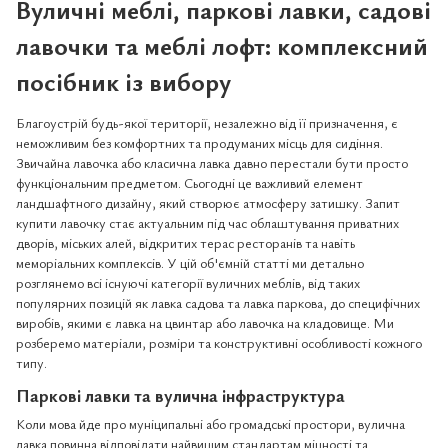
Вуличні меблі, паркові лавки, садові
лавочки та меблі лофт: комплексний
посібник із вибору
Благоустрій будь-якої території, незалежно від її призначення, є
неможливим без комфортних та продуманих місць для сидіння.
Звичайна лавочка або класична лавка давно перестали бути просто
функціональним предметом. Сьогодні це важливий елемент
ландшафтного дизайну, який створює атмосферу затишку. Запит
купити лавочку стає актуальним під час облаштування приватних
дворів, міських алей, відкритих терас ресторанів та навіть
меморіальних комплексів. У цій об'ємній статті ми детально
розглянемо всі існуючі категорії вуличних меблів, від таких
популярних позицій як лавка садова та лавка паркова, до специфічних
виробів, якими є лавка на цвинтар або лавочка на кладовище. Ми
розберемо матеріали, розміри та конструктивні особливості кожного
типу.
Паркові лавки та вулична інфраструктура
Коли мова йде про муніципальні або громадські простори, вулична
лавка повинна відповідати найвищим стандартам міцності та