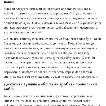
лавки
Якщо ви плануєте замовити конструкцію для відпочинку, вкрай
важливо правильно розрахувати розміри лавки. Стандартна висота
лавочки або комфортна висота лавки від землі до сидіння становить
приблизно 40-45 см. Ширина лавки, а також загальні розміри лавочки зі
спинкою проектуються таким чином, щоб забезпечити максимальну
ергономіку для спини та ніг.
Основними конструктивними елементами будь-якого виробу є надійні
боковини для лавки та міцна дошка для лавки. Ковані боковини для
лавки або масивні ніжки для лавочки з чавуну чи сталі забезпечують
фундаментальну стійкість. Брус для лавки або дошки на лавку
проходять спеціальну камерну сушку та обробку лаком. Останнім
часом часто використовується пластикова дошка для лавки або
пластикові рейки на лавку, які зовсім не потребують щорічного
фарбування і не бояться вологи. Металевий каркас для лавочки
виступає гарантом того, що конструкція не деформується з роками.
Де купити вуличні меблі та як зробити правильний
вибір
Багато споживачів розпочинають пошук товарів через запити на
кшталт купити лавочку епіцентр, лавка епіцентр, садові лавки
епіцентр або шукають товари в інших великих мережах. Також досить