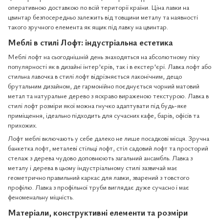
оперативною доставкою по всій території країни. Ціна лавки на
цвинтар безпосередньо залежить від товщини металу та наявності
такого зручного елемента як ящик під лавку на цвинтар.
Меблі в стилі Лофт: індустріальна естетика
Меблі лофт на сьогоднішній день знаходяться на абсолютному піку
популярності як в дизайні інтер'єрів, так і в екстер'єрі. Лавка лофт або
стильна лавочка в стилі лофт відрізняється лаконічним, дещо
брутальним дизайном, де гармонійно поєднується чорний матовий
метал та натуральне дерево з яскраво вираженою текстурою. Лавка в
стилі лофт розміри якої можна гнучко адаптувати під будь-яке
приміщення, ідеально підходить для сучасних кафе, барів, офісів та
прихожих.
Лофт меблі включають у себе далеко не лише посадкові місця. Зручна
банкетка лофт, металеві стільці лофт, стіл садовий лофт та просторий
стелаж з дерева чудово доповнюють загальний ансамбль. Лавка з
металу і дерева в цьому індустріальному стилі зазвичай має
геометрично правильний каркас для лавки, зварений з товстого
профілю. Лавка з профільної труби виглядає дуже сучасно і має
феноменальну міцність.
Матеріали, конструктивні елементи та розміри