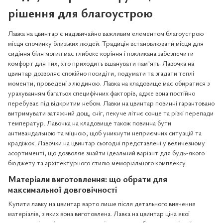
рішення для благоустрою
Лавка на цвинтар є надзвичайно важливим елементом благоустрою
місця спочинку близьких людей. Традиція встановлювати місця для
сидіння біля могил має глибоке коріння і покликана забезпечити
комфорт для тих, хто приходить вшанувати пам'ять. Лавочка на
цвинтар дозволяє спокійно посидіти, подумати та згадати теплі
моменти, проведені з людиною. Лавка на кладовище має обиратися з
урахуванням багатьох специфічних факторів, адже вона постійно
перебуває під відкритим небом. Лавки на цвинтар повинні гарантовано
витримувати затяжний дощ, сніг, пекуче літнє сонце та різкі перепади
температур. Лавочка на кладовище також повинна бути
антивандальною та міцною, щоб уникнути неприємних ситуацій та
крадіжок. Лавочки на цвинтар сьогодні представлені у величезному
асортименті, що дозволяє знайти ідеальний варіант для будь-якого
бюджету та архітектурного стилю меморіального комплексу.
Матеріали виготовлення: що обрати для
максимальної довговічності
Купити лавку на цвинтар варто лише після детального вивчення
матеріалів, з яких вона виготовлена. Лавка на цвинтар ціна якої