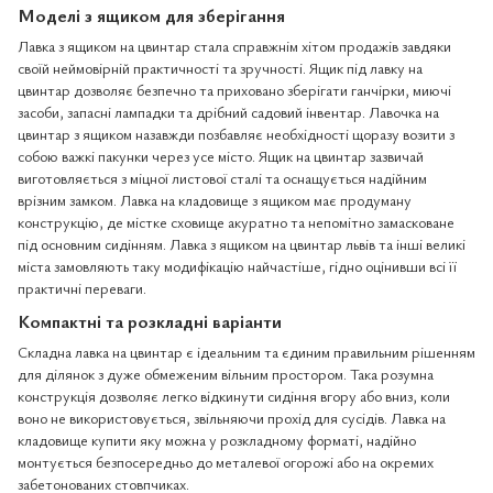
Моделі з ящиком для зберігання
Лавка з ящиком на цвинтар стала справжнім хітом продажів завдяки
своїй неймовірній практичності та зручності. Ящик під лавку на
цвинтар дозволяє безпечно та приховано зберігати ганчірки, миючі
засоби, запасні лампадки та дрібний садовий інвентар. Лавочка на
цвинтар з ящиком назавжди позбавляє необхідності щоразу возити з
собою важкі пакунки через усе місто. Ящик на цвинтар зазвичай
виготовляється з міцної листової сталі та оснащується надійним
врізним замком. Лавка на кладовище з ящиком має продуману
конструкцію, де містке сховище акуратно та непомітно замасковане
під основним сидінням. Лавка з ящиком на цвинтар львів та інші великі
міста замовляють таку модифікацію найчастіше, гідно оцінивши всі її
практичні переваги.
Компактні та розкладні варіанти
Складна лавка на цвинтар є ідеальним та єдиним правильним рішенням
для ділянок з дуже обмеженим вільним простором. Така розумна
конструкція дозволяє легко відкинути сидіння вгору або вниз, коли
воно не використовується, звільняючи прохід для сусідів. Лавка на
кладовище купити яку можна у розкладному форматі, надійно
монтується безпосередньо до металевої огорожі або на окремих
забетонованих стовпчиках.