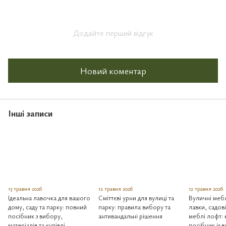
Додайте перший відгук
Новий коментар
Інші записи
13 травня 2026
12 травня 2026
12 травня 2026
Ідеальна лавочка для вашого
Сміттєві урни для вулиці та
Вуличні мебл
дому, саду та парку: повний
парку: правила вибору та
лавки, садов
посібник з вибору,
антивандальні рішення
меблі лофт:
матеріалів та купівлі
посібник із 