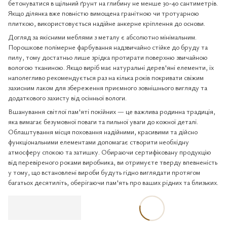
бетонуватися в щільний ґрунт на глибину не менше 30-40 сантиметрів.
Якщо ділянка вже повністю вимощена гранітною чи тротуарною
плиткою, використовується надійне анкерне кріплення до основи.
Догляд за якісними меблями з металу є абсолютно мінімальним.
Порошкове полімерне фарбування надзвичайно стійке до бруду та
пилу, тому достатньо лише зрідка протирати поверхню звичайною
вологою тканиною. Якщо виріб має натуральні дерев'яні елементи, їх
наполегливо рекомендується раз на кілька років покривати свіжим
захисним лаком для збереження приємного зовнішнього вигляду та
додаткового захисту від осінньої вологи.
Вшанування світлої пам'яті покійних — це важлива родинна традиція,
яка вимагає безумовної поваги та пильної уваги до кожної деталі.
Облаштування місця поховання надійними, красивими та дійсно
функціональними елементами допомагає створити необхідну
атмосферу спокою та затишку. Обираючи сертифіковану продукцію
від перевіреного роками виробника, ви отримуєте тверду впевненість
у тому, що встановлені вироби будуть гідно виглядати протягом
багатьох десятиліть, оберігаючи пам'ять про ваших рідних та близьких.