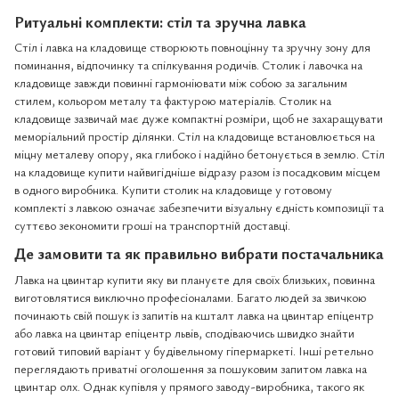
Ритуальні комплекти: стіл та зручна лавка
Стіл і лавка на кладовище створюють повноцінну та зручну зону для
поминання, відпочинку та спілкування родичів. Столик і лавочка на
кладовище завжди повинні гармоніювати між собою за загальним
стилем, кольором металу та фактурою матеріалів. Столик на
кладовище зазвичай має дуже компактні розміри, щоб не захаращувати
меморіальний простір ділянки. Стіл на кладовище встановлюється на
міцну металеву опору, яка глибоко і надійно бетонується в землю. Стіл
на кладовище купити найвигідніше відразу разом із посадковим місцем
в одного виробника. Купити столик на кладовище у готовому
комплекті з лавкою означає забезпечити візуальну єдність композиції та
суттєво зекономити гроші на транспортній доставці.
Де замовити та як правильно вибрати постачальника
Лавка на цвинтар купити яку ви плануєте для своїх близьких, повинна
виготовлятися виключно професіоналами. Багато людей за звичкою
починають свій пошук із запитів на кшталт лавка на цвинтар епіцентр
або лавка на цвинтар епіцентр львів, сподіваючись швидко знайти
готовий типовий варіант у будівельному гіпермаркеті. Інші ретельно
переглядають приватні оголошення за пошуковим запитом лавка на
цвинтар олх. Однак купівля у прямого заводу-виробника, такого як