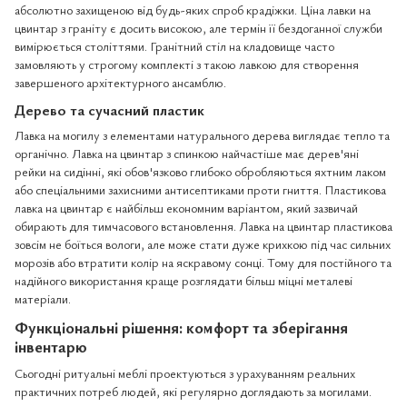
абсолютно захищеною від будь-яких спроб крадіжки. Ціна лавки на
цвинтар з граніту є досить високою, але термін її бездоганної служби
вимірюється століттями. Гранітний стіл на кладовище часто
замовляють у строгому комплекті з такою лавкою для створення
завершеного архітектурного ансамблю.
Дерево та сучасний пластик
Лавка на могилу з елементами натурального дерева виглядає тепло та
органічно. Лавка на цвинтар з спинкою найчастіше має дерев'яні
рейки на сидінні, які обов'язково глибоко обробляються яхтним лаком
або спеціальними захисними антисептиками проти гниття. Пластикова
лавка на цвинтар є найбільш економним варіантом, який зазвичай
обирають для тимчасового встановлення. Лавка на цвинтар пластикова
зовсім не боїться вологи, але може стати дуже крихкою під час сильних
морозів або втратити колір на яскравому сонці. Тому для постійного та
надійного використання краще розглядати більш міцні металеві
матеріали.
Функціональні рішення: комфорт та зберігання
інвентарю
Сьогодні ритуальні меблі проектуються з урахуванням реальних
практичних потреб людей, які регулярно доглядають за могилами.