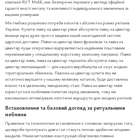
компанія RVT Mebli, має безперечні переваги у вигляді офіційної
гарантії якості металу та можливості індивідуального замовлення за
вашими розмірами.
Ми глибоко розуміємо потреби клієнтів з абсолютно різних регіонів
України. Купити лавку на цвинтар рівне або купити лавку на цвинтар
вінниця зараз дуже просто завдяки нашій налагодженій системі
адресної доставки. Лавки на цвинтар івано франківськ та лавка на
цвинтар луцьк оперативно відправляються надійними поштовими
перевізниками у спеціальному жорсткому захисному пакуванні. Лавки
на цвинтар львів, лавка на цвинтар тернопіль або купити лавку на
цвинтар хмельницький — для нашого виробництва не існує жодних
територіальних обмежень. Лавочка на цвинтар купити яку ви
остаточно вирішите у нашому великому каталозі, буде доставлена
вчасно та в ідеальному заводському стані. Лавка на цвинтар львів
користується особливим попитом серед замовників, тому ми
максимально оптимізували логістичні маршрути для західних регіонів.
Встановлення та базовий догляд за ритуальними
меблями
Правильне та технологічне встановлення є головною запорукою того,
що вироби прослужать довго і не стануть легкою здобиччю місцевих
вандалів. Ніжки металевих конструкцій обов'язково повинні