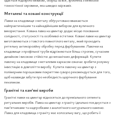
здається підозріло низькою, скоріш за все, зроблена з неякісної
тонкостінної сировини, яка швидко заіржавіє.
Металеві та ковані конструкції
Лавки на кладовище з металу обґрунтовано вважаються
найпрактичнішим та найнадійнішим вибором для вуличного
використання. Кована лавка на цвинтар додає місцю поховання
солідності, статусності та особливої естетики. Ковані лавки на цвинтар
виготовляються з товстого повнотілого металу, який проходить
ретельну антикорозійну обробку перед фарбуванням. Лавочки на
кладовище з профільної труби відрізняються більш строгим, сучасним
дизайном і високою стійкістю до механічних деформацій. Купити
лавочку на кладовище з металевим каркасом означає зробити розумну
інвестицію в довголіття виробу. Купити лавочку на цвинтар з
полімерним порошковим покриттям суворо рекомендується для того,
щоб назавжди забути про необхідність щорічного фарбування
пензликом.
Гранітні та кам'яні вироби
Гранітні лавки на цвинтар відносяться до преміального сегмента
ритуальних виробів. Лавка на цвинтар з граніту ідеально поєднується з
пам'ятниками та надгробками з аналогічного натурального каменю.
Лавка для кладовища з граніту має колосальну вагу, що робить її